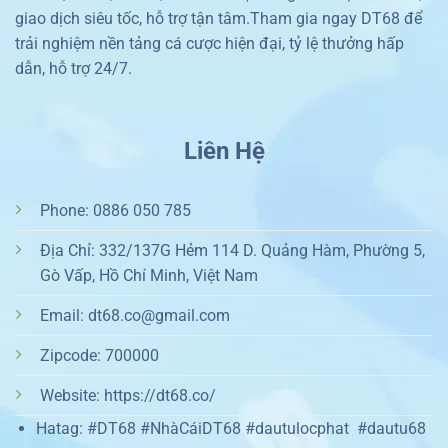
giao dịch siêu tốc, hỗ trợ tận tâm.Tham gia ngay DT68 để
trải nghiệm nền tảng cá cược hiện đại, tỷ lệ thưởng hấp
dẫn, hỗ trợ 24/7.
Liên Hệ
Phone: 0886 050 785
Địa Chỉ: 332/137G Hẻm 114 D. Quảng Hàm, Phường 5,
Gò Vấp, Hồ Chí Minh, Việt Nam
Email:
dt68.co@gmail.com
Zipcode: 700000
Website: https://dt68.co/
Hatag: #DT68 #NhàCáiDT68 #dautulocphat #dautu68