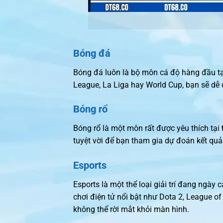
Bóng đá
Bóng đá luôn là bộ môn cá độ hàng đầu tại
League, La Liga hay World Cup, bạn sẽ dễ
Bóng rổ
Bóng rổ là một môn rất được yêu thích tại
tuyệt vời để bạn tham gia dự đoán kết quả
Esports
Esports là một thể loại giải trí đang ngà
chơi điện tử nổi bật như Dota 2, League o
không thể rời mắt khỏi màn hình.