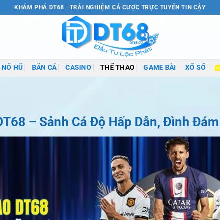
KHÁM PHÁ DT68 | TRẢI NGHIỆM CÁ CƯỢC TRỰC TUYẾN TIN CẬY
NỔ HŨ
BẮN CÁ
CASINO
THỂ THAO
GAME BÀI
XỔ SỐ
DT68 – Sảnh Cá Độ Hấp Dẫn, Đình Đám