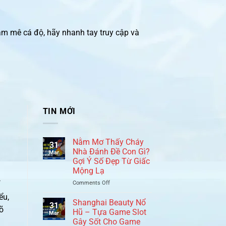
đam mê cá độ, hãy nhanh tay truy cập và
TIN MỚI
Nằm Mơ Thấy Cháy
31
Nhà Đánh Đề Con Gì?
Mar
Gợi Ý Số Đẹp Từ Giấc
Mộng Lạ
on
Comments Off
ể
Nằm
ểu,
Mơ
Shanghai Beauty Nổ
31
Thấy
rõ
Hũ – Tựa Game Slot
Mar
Cháy
Gây Sốt Cho Game
Nhà