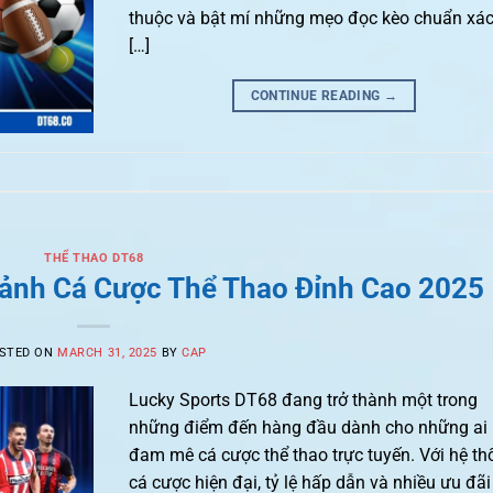
thuộc và bật mí những mẹo đọc kèo chuẩn xác
[…]
CONTINUE READING
→
THỂ THAO DT68
Sảnh Cá Cược Thể Thao Đỉnh Cao 2025
STED ON
MARCH 31, 2025
BY
CAP
Lucky Sports DT68 đang trở thành một trong
những điểm đến hàng đầu dành cho những ai
đam mê cá cược thể thao trực tuyến. Với hệ t
cá cược hiện đại, tỷ lệ hấp dẫn và nhiều ưu đãi