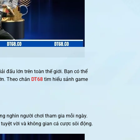
 đấu lớn trên toàn thế giới. Bạn có thể
lớn. Theo chân
DT68
tìm hiểu sảnh game
ng nghìn người chơi tham gia mỗi ngày.
tuyệt vời và không gian cá cược sôi động.