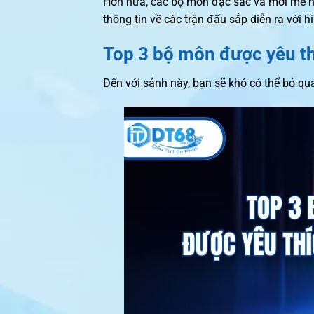
Hơn nữa, các bộ môn đặc sắc và mới mẻ n
thông tin về các trận đấu sắp diễn ra với 
Top 3 bộ môn được yêu th
Đến với sảnh này, bạn sẽ khó có thể bỏ q