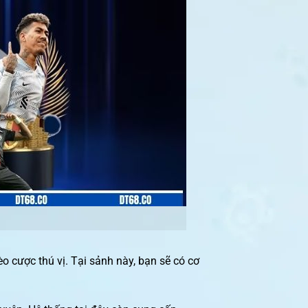
o cược thú vị. Tại sảnh này, bạn sẽ có cơ