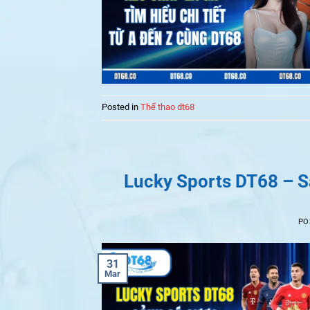
Posted in
Thể thao dt68
Lucky Sports DT68 – 
PO
31
Mar