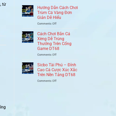
Cách
Binh
, từ
Chơi
Hiệu
Hướng Dẫn Cách Chơi
31
Bắn
Quả
Trùm Cá Vàng Đơn
Mar
Cá
Từng
Giản Dễ Hiểu
Tài
Vòng
on
Comments Off
Lộc
Quay
Hướng
Chi
Dẫn
Tiết
Cách Chơi Bắn Cá
31
Cách
Từ
Xèng Dễ Trúng
Mar
Chơi
A-
Thưởng Trên Cổng
Trùm
Z
Game DT68
Cá
Cho
Vàng
Người
on
Comments Off
Đơn
Mới
Cách
Giản
Chơi
Sicbo Tài Phú – Đỉnh
31
Dễ
Bắn
Cao Cá Cược Xúc Xắc
Mar
Hiểu
Cá
Trên Nền Tảng DT68
Xèng
on
Comments Off
Dễ
Sicbo
Trúng
Tài
Thưởng
Phú
Trên
–
Cổng
Đỉnh
Game
hống
Cao
DT68
Cá
Cược