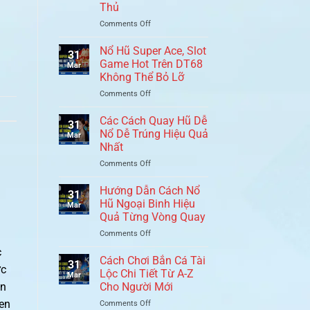
Thủ
ủ
Đánh
Đề
on
Comments Off
Con
Shanghai
Gì?
Beauty
Nổ Hũ Super Ace, Slot
31
Gợi
Nổ
Game Hot Trên DT68
Mar
Ý
Hũ
Không Thể Bỏ Lỡ
Số
–
Đẹp
on
Comments Off
Tựa
Từ
Nổ
Game
Giấc
Hũ
Slot
Các Cách Quay Hũ Dễ
31
Mộng
Super
Gây
Nổ Dễ Trúng Hiệu Quả
Mar
Lạ
Ace,
Sốt
Nhất
Slot
Cho
on
Comments Off
Game
Game
Các
Hot
Thủ
Cách
Trên
Hướng Dẫn Cách Nổ
31
Quay
DT68
Hũ Ngoại Binh Hiệu
Mar
Hũ
Không
Quả Từng Vòng Quay
Dễ
Thể
on
Comments Off
Nổ
Bỏ
Hướng
Dễ
Lỡ
c
Dẫn
Trúng
Cách Chơi Bắn Cá Tài
31
ực
Cách
Hiệu
Lộc Chi Tiết Từ A-Z
Mar
Nổ
Quả
ạn
Cho Người Mới
Hũ
Nhất
uen
on
Comments Off
Ngoại