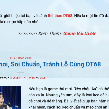
ã giới thiệu tới bạn về sảnh
thể thao DT68
. Nếu là một tín đồ 
 kèo cược hấp dẫn nhé.
>>>>>>>> Xem Thêm:
Game Bài DT68
THỂ THAO DT68
ơi, Soi Chuẩn, Tránh Lỗ Cùng DT68
STED ON
MARCH 31, 2025
BY
CAP
Nếu bạn là game thủ mới, “kèo châu Âu” có th
còn xa lạ. Nhưng yên tâm, đây là loại kèo dễ hi
dễ chơi và dễ thắng. Bài viết sẽ giúp bạn nắm 
khái niệm, cách soi kèo chuẩn và mẹo chơi an