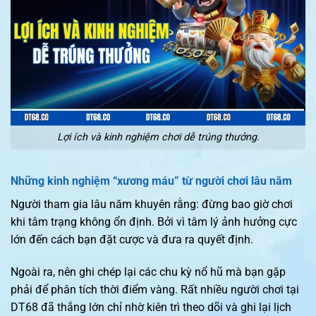
Lợi ích và kinh nghiệm chơi dễ trúng thưởng.
Những kinh nghiệm “xương máu” từ người chơi lâu năm
Người tham gia lâu năm khuyên rằng: đừng bao giờ chơi
khi tâm trạng không ổn định. Bởi vì tâm lý ảnh hưởng cực
lớn đến cách bạn đặt cược và đưa ra quyết định.
Ngoài ra, nên ghi chép lại các chu kỳ nổ hũ mà bạn gặp
phải để phân tích thời điểm vàng. Rất nhiều người chơi tại
DT68 đã thắng lớn chỉ nhờ kiên trì theo dõi và ghi lại lịch