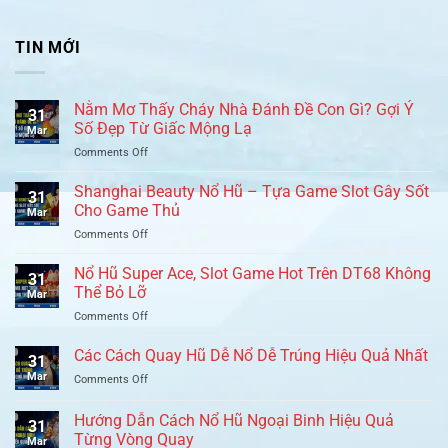
TIN MỚI
Nằm Mơ Thấy Cháy Nhà Đánh Đề Con Gì? Gợi Ý
31
Số Đẹp Từ Giấc Mộng Lạ
Mar
on
Comments Off
Nằm
Mơ
Shanghai Beauty Nổ Hũ – Tựa Game Slot Gây Sốt
31
Thấy
Cho Game Thủ
Mar
Cháy
on
Comments Off
Nhà
Shanghai
Đánh
Beauty
Nổ Hũ Super Ace, Slot Game Hot Trên DT68 Không
Đề
31
Nổ
Con
Thể Bỏ Lỡ
Mar
Hũ
Gì?
on
Comments Off
–
Gợi
Nổ
Tựa
Ý
Hũ
Các Cách Quay Hũ Dễ Nổ Dễ Trúng Hiệu Quả Nhất
Game
Số
31
Super
Slot
Đẹp
Mar
on
Comments Off
Ace,
Gây
Từ
Các
Slot
Sốt
Giấc
Cách
Hướng Dẫn Cách Nổ Hũ Ngoại Binh Hiệu Quả
Game
Cho
31
Mộng
Quay
Hot
Từng Vòng Quay
Game
Lạ
Mar
Hũ