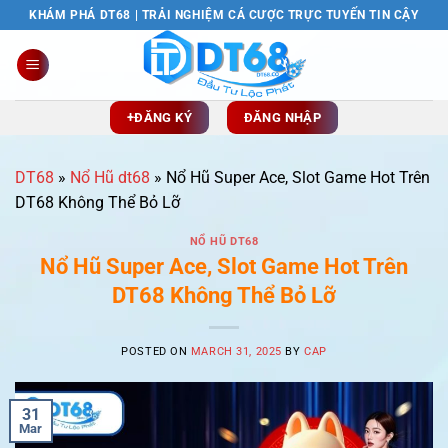
Skip
KHÁM PHÁ DT68 | TRẢI NGHIỆM CÁ CƯỢC TRỰC TUYẾN TIN CẬY
to
content
+ĐĂNG KÝ
ĐĂNG NHẬP
DT68
»
Nổ Hũ dt68
»
Nổ Hũ Super Ace, Slot Game Hot Trên
DT68 Không Thể Bỏ Lỡ
NỔ HŨ DT68
Nổ Hũ Super Ace, Slot Game Hot Trên
DT68 Không Thể Bỏ Lỡ
POSTED ON
MARCH 31, 2025
BY
CAP
31
Mar