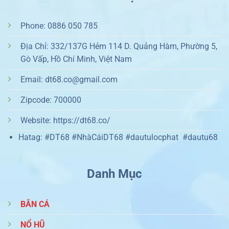
Phone: 0886 050 785
Địa Chỉ: 332/137G Hẻm 114 D. Quảng Hàm, Phường 5,
Gò Vấp, Hồ Chí Minh, Việt Nam
Email:
dt68.co@gmail.com
Zipcode: 700000
Website: https://dt68.co/
Hatag: #DT68 #NhàCáiDT68 #dautulocphat #dautu68
Danh Mục
BẮN CÁ
NỔ HŨ